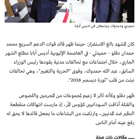
حميدي وحمدوك يجتمعان في اديس أبابا
كان المشهد بالغ الاستفزاز: حينما ظهر قائد قوات الدعم السريع محمد
حمدان دقلو – حميدتي - في العاصمة الإثيوبية أديس أبابا مطلع الشهر
الجاري، خلال اجتماعات مع تحالفات مدنية يقودها رئيس الوزراء
السابق، عبد الله حمدوك، وقوى "الحرية والتغيير"، وهي تحالفات
نبتت من قلب "ثورة ديسمبر 2018".
ظهر دقلو وكأنه ثائر لا زعيم لمجموعات من المجرمين واللصوص
والقتلة أذاقت السودانيين كؤوس المُر، إذ مارست انتهاكات منقطعة
النظير ضد المدنيين، وارتكبت من البشاعات ما يجعل قائدها لا يحق له
رفع عينه أمام الناس.
مقالات ذات صلة