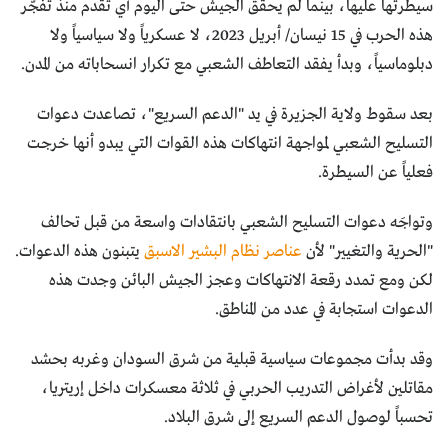
سيطرتها عليها، بينما لم يحقق الجيش حتى اليوم أي تقدم منذ تفجّر
هذه الحرب في 15 نيسان/ أبريل 2023، لا عسكرياً ولا سياسياً ولا
دبلوماسياً، وبدأ يفقد التعاطف الشعبي مع تكرار انسحاباته من المدن.
بعد سقوط ولاية الجزيرة في يد "الدعم السريع"، تصاعدت دعوات
التسليح الشعبي لمواجهة انتهاكات هذه القوات التي يبدو أنها خرجت
فعلياً عن السيطرة.
وتواجَه دعوات التسليح الشعبي بانتقادات واسعة من قبل تحالف
"الحرية والتغيير" لأن
عناصر نظام البشير الاسبق
يتبنون هذه الدعوات.
لكن ومع تمدد رقعة الانتهاكات وعجز الجيش البائن وجدت هذه
الدعوات استجابة في عدد من المناطق.
وقد بدأت مجموعات سياسية قبلية من شرق السودان وغربه بحشد
مقاتلين لأغراض التدريب الحربي في ثلاثة معسكرات داخل إريتريا،
تحسباً لوصول الدعم السريع إلى شرق البلاد.