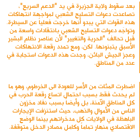
بعد سقوط ولاية الجزيرة في يد "الدعم السريع"،
تصاعدت دعوات التسليح الشعبي لمواجهة انتهاكات
هذه القوات التي يبدو أنها خرجت فعلياً عن السيطرة.
وتواجَه دعوات التسليح الشعبي بانتقادات واسعة من
قبل تحالف "الحرية والتغيير" لأن عناصر نظام البشير
الأسبق يتبنونها. لكن، ومع تمدد رقعة الانتهاكات
وعجز الجيش البائن، وجدت هذه الدعوات استجابة في
عدد من المناطق.
اضطرت المئات من الأسر للعودة الى الخرطوم، وهو ما
لم يحدث فقط بسبب احتمال اتساع رقعة الحرب في
كل المناطق الآمنة، بل وأيضاً بسبب نفاد مخزون
الناس من الأموال والذهب، حيث استنزفت الإيجارات
الباهظة في الولايات كل مدخراتهم بينما الوضع
الاقتصادي منهار تماماً وكامل مصادر الدخل متوقفة.