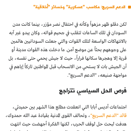
الدعم السريع: مكاسب "عسكرية" وخسائر "أخلاقية"
لكن دقلو ظهر مزهواً وكأنه في احتفال نصر مؤزر، بينما كانت مدن
السودان في تلك الساعات تتقلب في جحيم قواته، وكان يبدو غير آبه
بالانتهاكات الواسعة لتلك القوات والتي جعلت السودانيين هائمين
على وجوههم بحثاً عن موضع آمن. ما دخلت هذه القوات مدينة أو
قرية إلا وهجرها سكانها فراراً، حيث لا جيش يحمي حتى نفسه، بل
أن الجيش بات لا يستحي من الانسحاب قبل المواطنين تاركاً إياهم في
مواجهة صنيعه، "الدعم السريع".
فرص الحل السياسي تتراجع
اجتماعات أديس أبابا التي انعقدت مطلع هذا الشهر بين حميدتي،
قائد "الدعم السريع"
، وتحالف القوى المدنية بقيادة عبد الله حمدوك،
هدفت لبحث حل لوقف الحرب، لكنها الفكرة أجهضت حيث انتهت