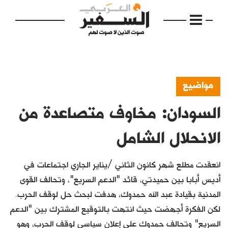
مواضيع
السودان: مخاوف متصاعدة من
الرئيسية
مواضيع
الانحلال الشامل
إفتتاحية
انعقدت مطلع شهر كانون الثاني /يناير الجاري اجتماعات في
فكرة
أديس أبابا بين حميدتي، قائد "الدعم السريع"، وتحالف القوى
المدنية بقيادة عبد الله حمدوك، هدفت لبحث حل لوقف الحرب.
دفاتر
لكن الفكرة أجهضت حيث انتهت بالتوقيع المشترك بين "الدعم
بالصورة
السريع" وتحالف حمدوك على إعلان سياسي لوقف الحرب، وهو