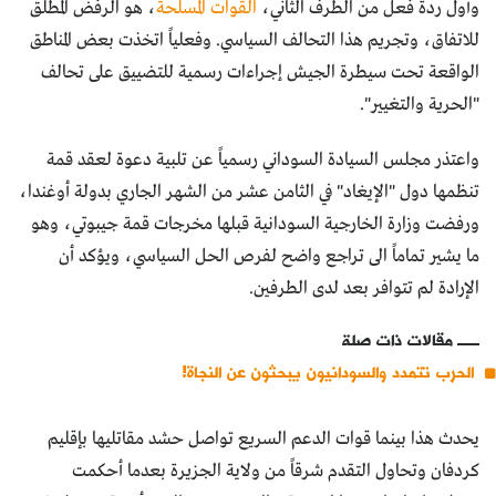
وأول ردة فعل من الطرف الثاني،
القوات المسلحة
، هو الرفض المطلق
للاتفاق، وتجريم هذا التحالف السياسي. وفعلياً اتخذت بعض المناطق
الواقعة تحت سيطرة الجيش إجراءات رسمية للتضييق على تحالف
"الحرية والتغيير".
واعتذر مجلس السيادة السوداني رسمياً عن تلبية دعوة لعقد قمة
تنظمها دول "الإيغاد" في الثامن عشر من الشهر الجاري بدولة أوغندا،
ورفضت وزارة الخارجية السودانية قبلها مخرجات قمة جيبوتي، وهو
ما يشير تماماً الى تراجع واضح لفرص الحل السياسي، ويؤكد أن
الإرادة لم تتوافر بعد لدى الطرفين.
مقالات ذات صلة
الحرب تتمدد والسودانيون يبحثون عن النجاة!
يحدث هذا بينما قوات الدعم السريع تواصل حشد مقاتليها بإقليم
كردفان وتحاول التقدم شرقاً من ولاية الجزيرة بعدما أحكمت