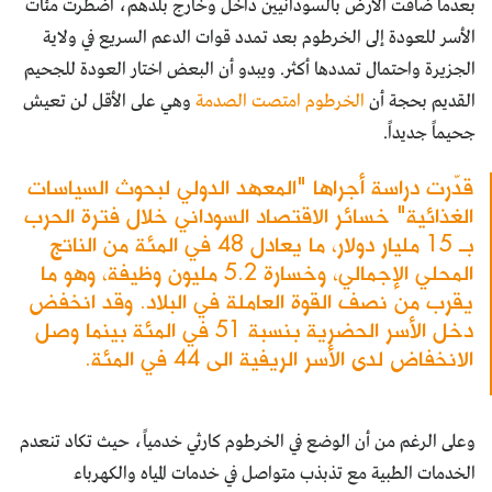
بعدما ضاقت الأرض بالسودانيين داخل وخارج بلدهم، اضطرت مئات
الأسر للعودة إلى الخرطوم بعد تمدد قوات الدعم السريع في ولاية
الجزيرة واحتمال تمددها أكثر. ويبدو أن البعض اختار العودة للجحيم
القديم بحجة أن
الخرطوم امتصت الصدمة
وهي على الأقل لن تعيش
جحيماً جديداً.
قدّرت دراسة أجراها "المعهد الدولي لبحوث السياسات
الغذائية" خسائر الاقتصاد السوداني خلال فترة الحرب
بـ 15 مليار دولار، ما يعادل 48 في المئة من الناتج
المحلي الإجمالي، وخسارة 5.2 مليون وظيفة، وهو ما
يقرب من نصف القوة العاملة في البلاد. وقد انخفض
دخل الأسر الحضرية بنسبة 51 في المئة بينما وصل
الانخفاض لدى الأسر الريفية الى 44 في المئة.
وعلى الرغم من أن الوضع في الخرطوم كارثي خدمياً، حيث تكاد تنعدم
الخدمات الطبية مع تذبذب متواصل في خدمات المياه والكهرباء