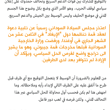
بالتوقيع المشترك بين قوات الدعم السريع وتحالف حمدوك على إعلان
سياسي لوقف الحرب، وهو الأمر الذي وضع بكل وضوح هذا الجسم
المدني في موضع الحليف وليس الوسيط بين الجيش والدعم السريع.
اعتذر مجلس السيادة السوداني رسمياً عن تلبية دعوة
لعقد قمة تنظمها دول "الإيغاد" في الثامن عشر من
الشهر الجاري في أوغندا، ورفضت وزارة الخارجية
السودانية قبلها مخرجات قمة جيبوتي، وهو ما يشير
الى تراجع واضح لفرص الحل السياسي، ويؤكد أن
الإرادة لم تتوافر بعد لدى الطرفين.
من المعلوم بالضرورة أن الوسيط لا يتعجل التوقيع مع أي طرف قبل
طرح ما أتفق عليه على الطرف الثاني لإبداء رأيه وملاحظاته. وما
اجهض هنا لم يكن فحسب أول محاولة للحل السياسي عبر هذا
التحالف المدني، ولكن فرصه في لعب دور فاعل.