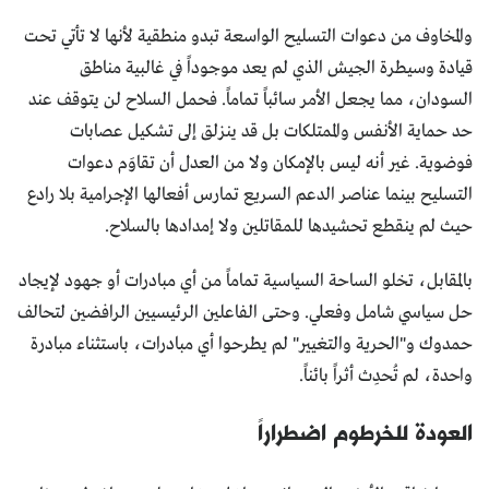
والمخاوف من دعوات التسليح الواسعة تبدو منطقية لأنها لا تأتي تحت
قيادة وسيطرة الجيش الذي لم يعد موجوداً في غالبية مناطق
السودان، مما يجعل الأمر سائباً تماماً. فحمل السلاح لن يتوقف عند
حد حماية الأنفس والممتلكات بل قد ينزلق إلى تشكيل عصابات
فوضوية. غير أنه ليس بالإمكان ولا من العدل أن تقاوَم دعوات
التسليح بينما عناصر الدعم السريع تمارس أفعالها الإجرامية بلا رادع
حيث لم ينقطع تحشيدها للمقاتلين ولا إمدادها بالسلاح.
بالمقابل، تخلو الساحة السياسية تماماً من أي مبادرات أو جهود لإيجاد
حل سياسي شامل وفعلي. وحتى الفاعلين الرئيسيين الرافضين لتحالف
حمدوك و"الحرية والتغيير" لم يطرحوا أي مبادرات، باستثناء مبادرة
واحدة، لم تُحدِث أثراً بائناً.
العودة للخرطوم اضطراراً