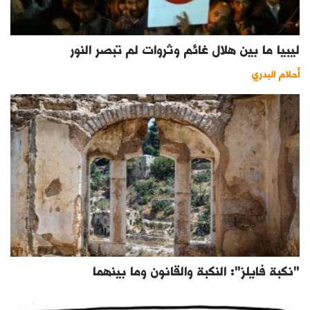
ليبيا ما بين هلال غائم وثروات لم تبصر النور
أحلام البدري
"نكبة فايلز": النكبة والقانون وما بينهما