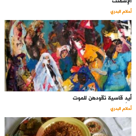
الإسمنت
أحلام البدري
أيدٍ قاسية تقودهن للموت
أحلام البدري