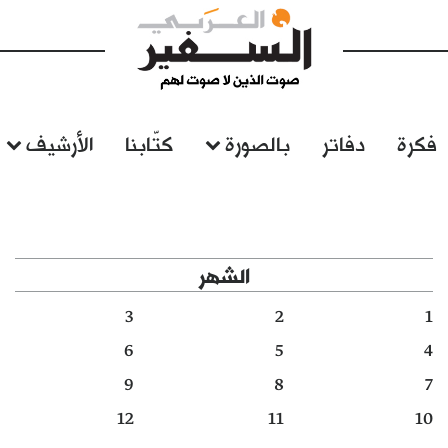
فكرة
دفاتر
بالصورة
كتّابنا
الأرشيف
الشهر
3
2
1
6
5
4
9
8
7
12
11
10