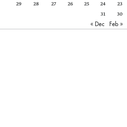
29
28
27
26
25
24
23
31
30
Feb »
« Dec