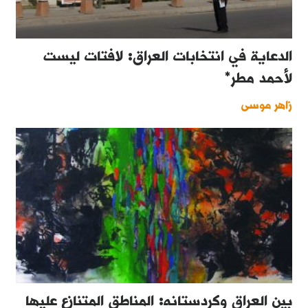
الدعاية في انتخابات العراق: لافتات ليست
لأحمد مطر*
زاهر موسى
بين العراق وكردستانه: المناطق المتنازع عليها