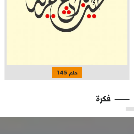
حلم 145
فكرة