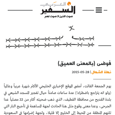
الرئيسية
فوضى (بالمعنى العميق)
مواضيع
نهلة الشهال
| 28-05-2015
إفتتاحية
يوم الجمعة الفائت، أمضى الموقع الإخباري الخليجي الأكثر شهرة عربياً وعالمياً
فكرة
(ولو انه يتراجع باضطراد!) عدة ساعات صامتاً حيال تفجير المسجد الشيعي في
دفاتر
بلدة القديح من محافظة القطيف، الذي ذهب ضحيته أكثر من 22 مصلياً عدا
الجرحى، وعدا معنى وقوع مثل هذا الحادث لجهة المساهمة في تأجيج النار التي
بالصورة
تلتهم المنطقة من المحيط إلى الخليج إلا قليلا، ولجهة إضرامها في السعودية