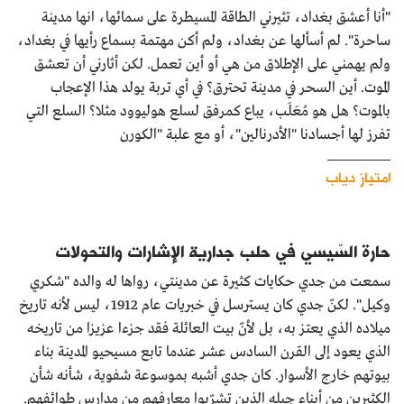
"أنا أعشق بغداد، تثيرني الطاقة المسيطرة على سمائها، انها مدينة
ساحرة". لم أسألها عن بغداد، ولم أكن مهتمة بسماع رأيها في بغداد،
ولم يهمني على الإطلاق من هي أو أين تعمل. لكن أثارني أن تعشق
الموت. أين السحر في مدينة تحترق؟ في أي تربة يولد هذا الإعجاب
بالموت؟ هل هو مُعَلَب، يباع كمرفق لسلع هوليوود مثلا؟ السلع التي
تفرز لها أجسادنا "الأدرنالين"، أو مع علبة "الكورن
امتياز دياب
حارة السّيسي في حلب جدارية الإشارات والتحولات
سمعت من جدي حكايات كثيرة عن مدينتي، رواها له والده "شكري
وكيل". لكنّ جدي كان يسترسل في خبريات عام 1912، ليس لأنه تاريخ
ميلاده الذي يعتز به، بل لأنّ بيت العائلة فقد جزءا عزيزا من تاريخه
الذي يعود إلى القرن السادس عشر عندما تابع مسيحيو المدينة بناء
بيوتهم خارج الأسوار. كان جدي أشبه بموسوعة شفوية، شأنه شأن
الكثيرين من أبناء جيله الذين تشرّبوا معارفهم من مدارس طوائفهم.