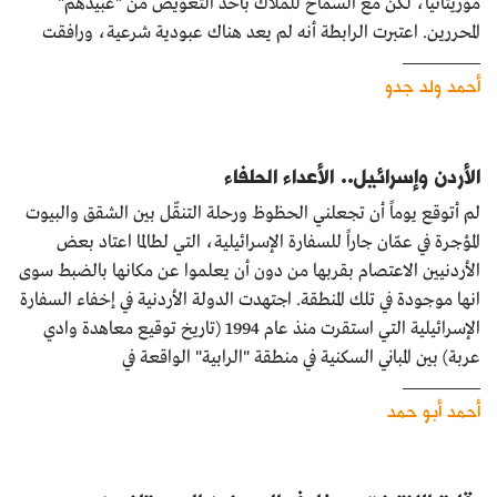
موريتانيا، لكن مع السماح للملَّاك بأخذ التعويض من "عبيدهم"
المحررين. اعتبرت الرابطة أنه لم يعد هناك عبودية شرعية، ورافقت
أحمد ولد جدو
الأردن وإسرائيل.. الأعداء الحلفاء
لم أتوقع يوماً أن تجعلني الحظوظ ورحلة التنقّل بين الشقق والبيوت
المؤجرة في عمّان جاراً للسفارة الإسرائيلية، التي لطالما اعتاد بعض
الأردنيين الاعتصام بقربها من دون أن يعلموا عن مكانها بالضبط سوى
انها موجودة في تلك المنطقة. اجتهدت الدولة الأردنية في إخفاء السفارة
الإسرائيلية التي استقرت منذ عام 1994 (تاريخ توقيع معاهدة وادي
عربة) بين المباني السكنية في منطقة "الرابية" الواقعة في
أحمد أبو حمد