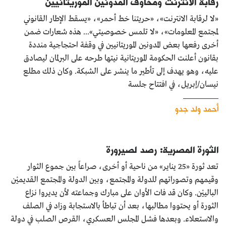
رقابة الانترنت ومخاوف المدونين الموريتانيين
«لا لرقابة الانترنت»، «حريتنا خط أحمر»، «يسقط الإطار القانوني
لمجتمع المعلومات»، «لا تلمس خصوصيتي»... هذه شعارات ضمن
أخرى رفعها بعض المدونين الموريتانيين في وقفة احتجاجية منددة
بقانون أعلنت الحكومة الموريتانية نيتها طرحه على البرلمان ليصادق
عليه، وهو يهدف إلى تأطير ما ينشر على الشبكة. وكان ذلك مطلع
نيسان/إبريل، في افتتاح جلسة
أحمد ولد جدو
الثورة المصرية: رصد لصيرورة
تعد ثورة «25 يناير» من ناحية أو أخرى، صراعاً بين جموع الثوار
وقيمهم وتصوراتهم للدولة والمجتمع، وبين الدولة والمجتمع القديميْن
البالييْن. وكان قد فات الأوان على مبارك وجماعته لأن يديروا نزاع
الثورة أو يحتووا مطالبها، بعد أن تباطأ بالاستجابة وزاد في الصلف
والاستعلاء. وبعدها فشل المجلس العسكري، القرص الصلب في دولة