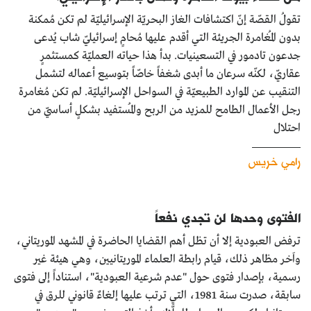
تقولُ القصّة إنّ اكتشافات الغاز البحريّة الإسرائيليّة لم تكن مُمكنة
بدون المُغامرة الجريئة التي أقدم عليها مُحامٍ إسرائيليّ شاب يُدعى
جدعون تادمور في التسعينيات. بدأ هذا حياته العمليّة كمستثمرٍ
عقاريّ، لكنّه سرعان ما أبدى شغفاً خاصّاً بتوسيع أعماله لتشمل
التنقيب عن الموارد الطبيعيّة في السواحل الإسرائيليّة. لم تكن مُغامرة
رجل الأعمال الطامح للمزيد من الربح والمُستفيد بشكلٍ أساسيّ من
احتلال
رامي خريس
الفتوى وحدها لن تجدي نفعاً
ترفض العبودية إلا أن تظل أهم القضايا الحاضرة في المشهد الموريتاني،
واَخر مظاهر ذلك، قيام رابطة العلماء الموريتانيين، وهي هيئة غير
رسمية، بإصدار فتوى حول "عدم شرعية العبودية"، استناداً إلى فتوى
سابقة، صدرت سنة 1981، التي ترتب عليها إلغاءٌ قانوني للرق في