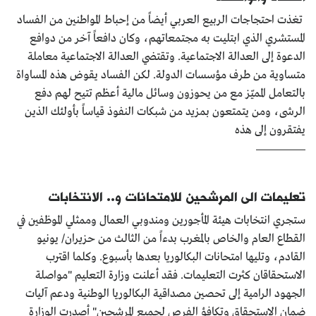
تغذت احتجاجات الربيع العربي أيضاً من إحباط المواطنين من الفساد
المستشري الذي ابتليت به مجتمعاتهم، وكان دافعاً آخر من دوافع
الدعوة إلى العدالة الاجتماعية. وتقتضي العدالة الاجتماعية معاملة
متساوية من طرف مؤسسات الدولة. لكن الفساد يقوض هذه المساواة
بالتعامل المميّز مع من يحوزون وسائل مالية أعظم تتيح لهم دفع
الرشى، ومن يتمتعون بمزيد من شبكات النفوذ قياساً بأولئك الذين
يفتقرون إلى هذه
تعليمات الى المرشحين للامتحانات و.. الانتخابات
ستجري انتخابات هيئة المأجورين ومندوبي العمال وممثلي الموظفين في
القطاع العام والخاص بالمغرب بدءاً من الثالث من حزيران/ يونيو
القادم، وتليها امتحانات البكالوريا بعدها بأسبوع. وكلما اقترب
الاستحقاقان كثرت التعليمات. فقد أعلنت وزارة التعليم "مواصلة
الجهود الرامية إلى تحصين مصداقية البكالوريا الوطنية ودعم آليات
ضمان الاستحقاق وتكافؤ الفرص لجميع المرشحين" أصدرت الوزارة