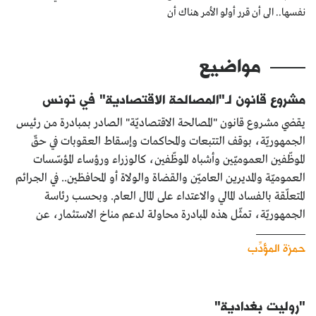
نفسها.. الى أن قرر أولو الأمر هناك أن
كتّابنا
الأرشيف
مواضيع
مشروع قانون لـ"المصالحة الاقتصادية" في تونس
يقضي مشروع قانون "المصالحة الاقتصاديّة" الصادر بمبادرة من رئيس
الجمهوريّة، بوقف التتبعات والمحاكمات وإسقاط العقوبات في حقّ
الموظّفين العموميّين وأشباه الموظّفين، كالوزراء ورؤساء المؤسّسات
العموميّة والمديرين العاميّن والقضاة والولاة أو المحافظين.. في الجرائم
المتعلّقة بالفساد المالي والاعتداء على المال العام. وبحسب رئاسة
الجمهوريّة، تمثّل هذه المبادرة محاولة لدعم مناخ الاستثمار، عن
حمزة المؤدِّب
"روليت بغدادية"