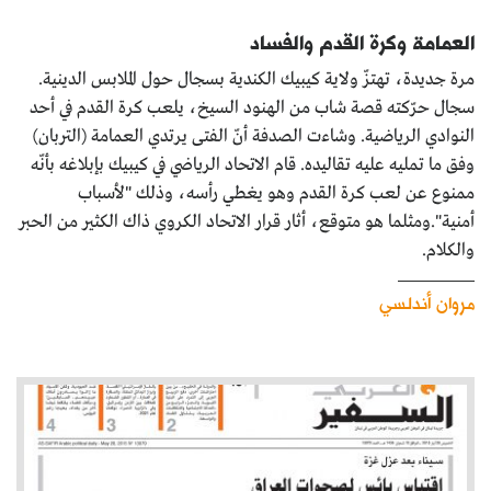
العمامة وكرة القدم والفساد
مرة جديدة، تهتزّ ولاية كيبيك الكندية بسجال حول الملابس الدينية.
سجال حرّكته قصة شاب من الهنود السيخ، يلعب كرة القدم في أحد
النوادي الرياضية. وشاءت الصدفة أنّ الفتى يرتدي العمامة (التربان)
وفق ما تمليه عليه تقاليده. قام الاتحاد الرياضي في كيبيك بإبلاغه بأنّه
ممنوع عن لعب كرة القدم وهو يغطي رأسه، وذلك "لأسباب
أمنية".ومثلما هو متوقع، أثار قرار الاتحاد الكروي ذاك الكثير من الحبر
والكلام.
مروان أندلسي