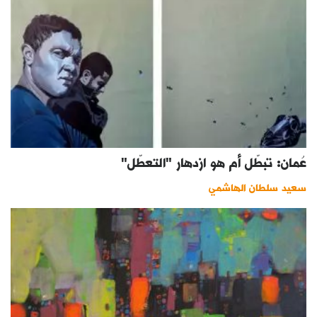
عُمان: تبطّل أم هو ازدهار "التعطّل"
سعيد سلطان الهاشمي