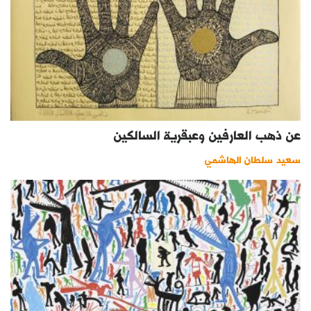
عن ذهب العارفين وعبقرية السالكين
سعيد سلطان الهاشمي