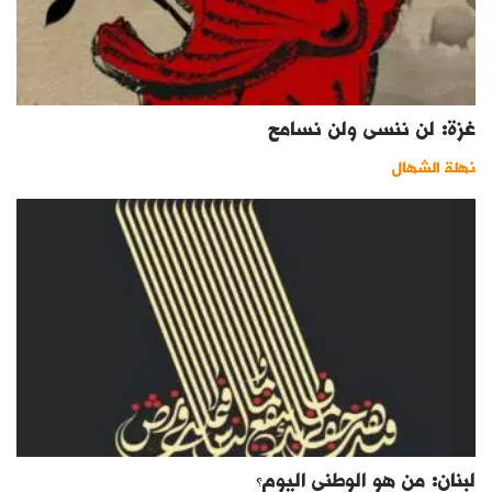
غزة: لن ننسى ولن نسامح
نهلة الشهال
لبنان: من هو الوطني اليوم؟