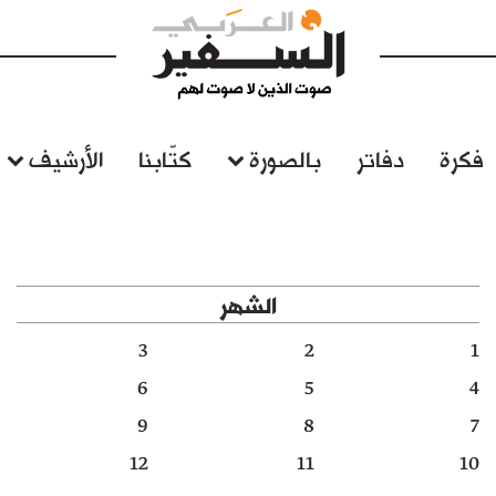
فكرة
دفاتر
بالصورة
كتّابنا
الأرشيف
الشهر
3
2
1
6
5
4
9
8
7
12
11
10