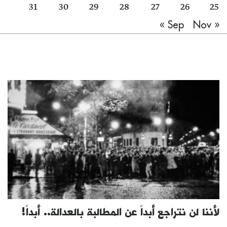
31
30
29
28
27
26
25
Nov »
« Sep
لأننا لن نتراجع أبداً عن المطالبة بالعدالة.. أبداً!