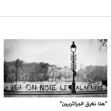
"هنا نغرق الجزائريين"