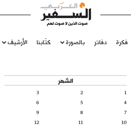
فكرة
دفاتر
بالصورة
كتّابنا
الأرشيف
الشهر
3
2
1
6
5
4
9
8
7
12
11
10