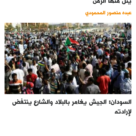
ينلْ منها الزمن
عبده منصور المحمودي
السودان: الجيش يغامر بالبلاد والشارع ينتفض
لإرادته