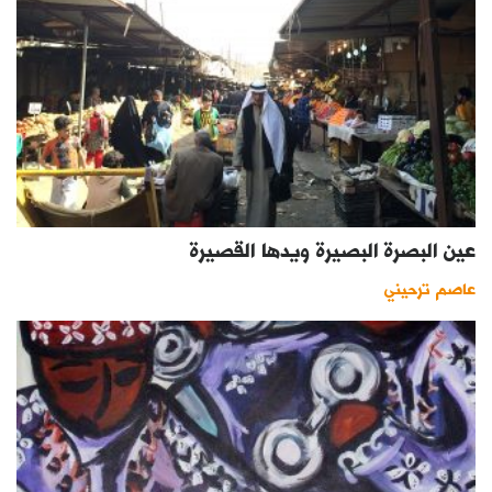
عين البصرة البصيرة ويدها القصيرة
عاصم ترحيني