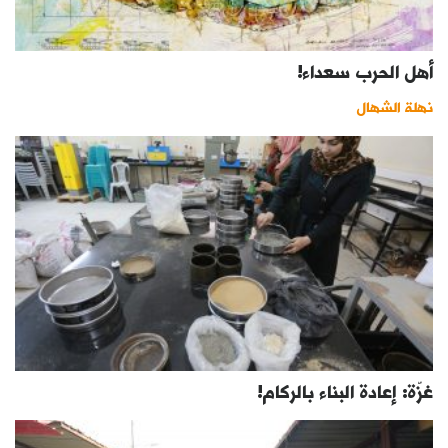
أهل الحرب سعداء!
نهلة الشهال
غزّة: إعادة البناء بالركام!