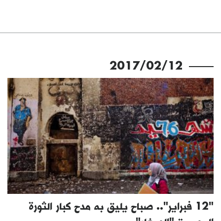
2017/02/12
"12 فبراير".. صباح يليق به مدح كبار الثورة