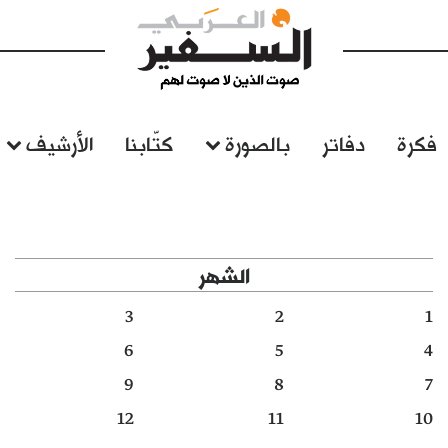
فكرة
دفاتر
بالصورة
كتّابنا
الأرشيف
الشهر
3
2
1
6
5
4
9
8
7
12
11
10