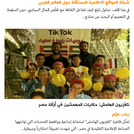
شبكة المواقع الاعلامية المستقلة حول العالم العربي
كتّابنا
في هذا الملف، نحاول تتبّع كيف تتفاعل الثقافة مع تقلّص المجال السياسي، دون السقوط
في التعميم أو البحث عن نماذج...
الأرشيف
تلفزيون الهامش: حكايات المهمشين في أزقة مصر
رباب عزام
تمثِّل ظاهرة "تلفزيون الهامش" استجابة إبداعية وواقعية للتحديات التي تواجهها
الصناعة الإعلامية التقليدية في مصر، التي شهدت تضييقاً احتكارياً وسيطرة...