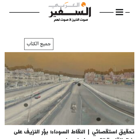
جميع الكتاب
الرئيسية
مواضيع
إفتتاحية
فكرة
دفاتر
تحقيق استقصائي | النقاط السوداء: بؤر النزيف على
بالصورة