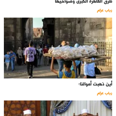
طرق القاهرة الكبرى وضواحيها
كتّابنا
رباب عزام
الأرشيف
أين ذهبت أموالنا؟
رباب عزام