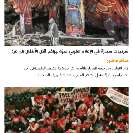
سرديات منحازة في الإعلام الغربي تموّه جرائم قتل الأطفال في غزة
صفاء عاشور
كان التقليل من حجم المعاناة والمأساة التي يعيشها الشعب الفلسطيني أحد
الاستراتيجيات المتّبعة في الإعلام الغربي، عند التطرق إلى الضحايا...