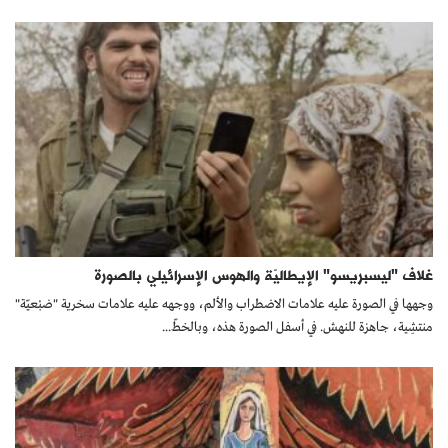
غلاف "ليسبريسو" الإيطاليّة والهوس الإسرائيلي بالصورة
وجهها في الصورة عليه علامات الاضطراب والألم، ووجهه عليه علامات سخرية "ضبْعيّة"
منتشِية، جاهزة للنهش. في أسفل الصورة هذه، وبالخطّ...