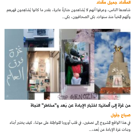
المقداد جميل مقداد
كتّابنا
شاهدها الناس، وعرفوا أنهم لا يُشاهدون جنازةً عابرة، بقدر ما كانوا يُشاهِدون قهرهم
وألمهم المخبأ منذ سنوات. بكى الصحافيون، بكى...
الأرشيف
من غزة إلى ألمانيا: اختبار الإبادة عن بُعد و"مخاطر" النجاة
صباح جلّول
في هذا الواقع المشروخ إلى نصفين، في قلب أوروبا المتواطِئة على موتنا، كيف يختبر أبناء
وبنات غزة الإبادة عن بُعد،...