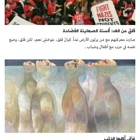
قلقٌ من الغد: ألسنة الصهاينة الفضّاحة
صارت معركتهم مع مَن يرثون الأرض غداً. كيانٌ قلِق، بتوحّشٍ نعم، لكن قلق، وضع
نفسه في حرب مع أطفال وشباب...
غزّة.. أكلها الذئب