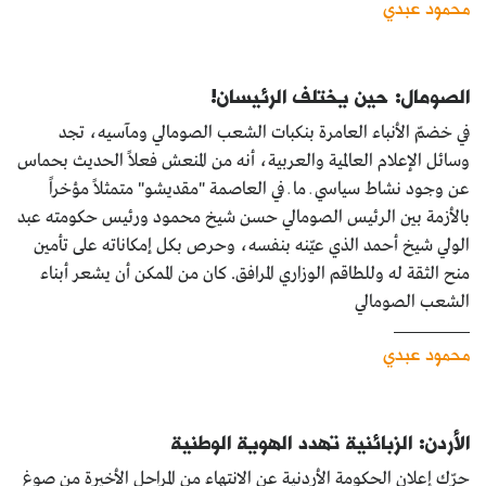
محمود عبدي
الصومال: حين يختلف الرئيسان!
في خضمّ الأنباء العامرة بنكبات الشعب الصومالي ومآسيه، تجد
وسائل الإعلام العالمية والعربية، أنه من المنعش فعلاً الحديث بحماس
عن وجود نشاط سياسي ـ ما ـ في العاصمة "مقديشو" متمثلاً مؤخراً
بالأزمة بين الرئيس الصومالي حسن شيخ محمود ورئيس حكومته عبد
الولي شيخ أحمد الذي عيّنه بنفسه، وحرص بكل إمكاناته على تأمين
منح الثقة له وللطاقم الوزاري المرافق. كان من الممكن أن يشعر أبناء
الشعب الصومالي
محمود عبدي
الأردن: الزبائنية تهدد الهوية الوطنية
حرّك إعلان الحكومة الأردنية عن الانتهاء من المراحل الأخيرة من صوغ