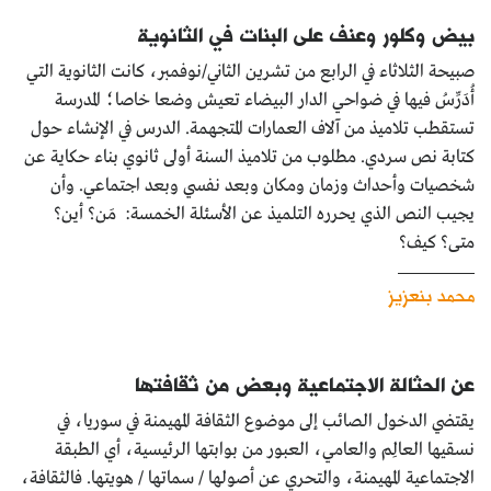
بيض وكلور وعنف على البنات في الثانوية
صبيحة الثلاثاء في الرابع من تشرين الثاني/نوفمبر، كانت الثانوية التي
أُدَرِّسُ فيها في ضواحي الدار البيضاء تعيش وضعا خاصا؛ المدرسة
تستقطب تلاميذ من آلاف العمارات المتجهمة. الدرس في الإنشاء حول
كتابة نص سردي. مطلوب من تلاميذ السنة أولى ثانوي بناء حكاية عن
شخصيات وأحداث وزمان ومكان وبعد نفسي وبعد اجتماعي. وأن
يجيب النص الذي يحرره التلميذ عن الأسئلة الخمسة: مَن؟ أين؟
متى؟ كيف؟
محمد بنعزيز
عن الحثالة الاجتماعية وبعض من ثقافتها
يقتضي الدخول الصائب إلى موضوع الثقافة المهيمنة في سوريا، في
نسقيها العالِم والعامي، العبور من بوابتها الرئيسية، أي الطبقة
الاجتماعية المهيمنة، والتحري عن أصولها / سماتها / هويتها. فالثقافة،