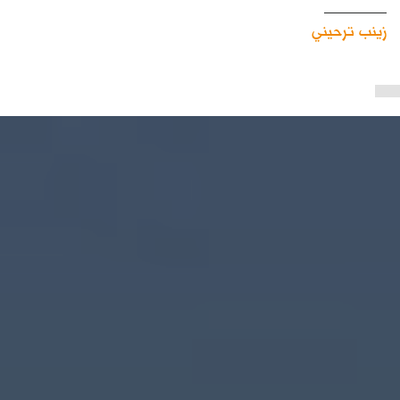
زينب ترحيني