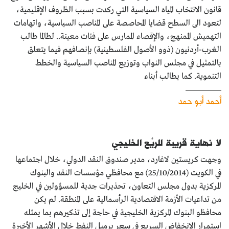
قانون الانتخاب المياه السياسية التي ركدت بسبب الظروف الإقليمية،
لتعود الى السطح قضايا المحاصصة على المناصب السياسية، واتهامات
التهميش الممنهج، والإقصاء الممارس على فئات معينة.. لطالما طالب
الغرب-أردنيون (ذوو الأصول الفلسطينية) بإنصافهم فيما يتعلق
بالتمثيل في مجلس النواب وتوزيع المناصب السياسية والخطط
التنموية. كما يطالب أبناء
أحمد أبو حمد
لا نهاية قريبة للريْع الخليجي
وجهت كريستين لاغارد، مدير صندوق النقد الدولي، خلال اجتماعها
في الكويت (25/10/2014) مع محافظي مؤسسات النقد والبنوك
المركزية بدول مجلس التعاون، تحذيرات جدية للمسؤولين في الخليج
من تداعيات الأزمة الاقتصادية الرأسمالية على المنطقة. لم يكن
محافظو البنوك المركزية الخليجية في حاجة إلى تذكيرهم بما يمثله
استمرار الانخفاض السريع في سعر برميل النفط خلال الأشهر الأخيرة