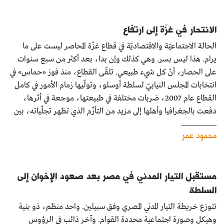
الانتحار في غزّة إلى ارتفاع
الحالة الاجتماعيّة والاقتصاديّة في قطاع غزّة المحاصر ليست على ما
يرام. هذا ليس بسر. وهي كذلك وإن بدا، بعد أكثر من سبع سنوات
على الحصار، أنّ كل شيء طبيعي. تلقّى القطاع، منذ فوز «حماس» في
انتخابات المجلس النيابيّ لسلطة أوسلو، وتولّيها زمام الأمور في كامل
القطاع عام 2007، ضربات مختلفة في طبيعتها، موجعة في أثرها،
دفعت بالجغرافيا وأهلها إلى مزيد من التأزّم الذي تظهر تجلّياته، بين
محمود عمر
مستقبل التيار المدني في مصر بعد صعود الإخوان إلى
السلطة
تتوزع خريطة التيار المدني المصري وفق سبيلين. واحد منظم، ذو بنية
وهيكل وصورة اجتماعية محددة القوام. وآخر ذائب في الرؤوس