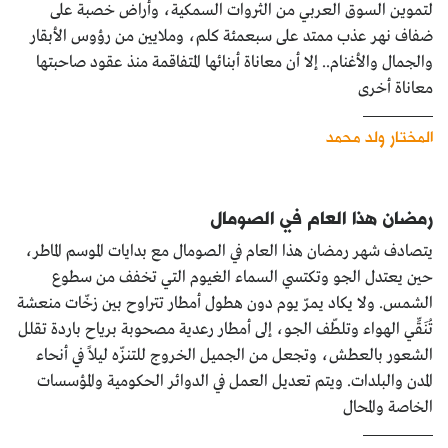
لتموين السوق العربي من الثروات السمكية، وأراض خصبة على
ضفاف نهر عذب ممتد على سبعمئة كلم، وملايين من رؤوس الأبقار
والجمال والأغنام.. إلا أن معاناة أبنائها المتفاقمة منذ عقود صاحبتها
معاناة أخرى
المختار ولد محمد
رمضان هذا العام في الصومال
يتصادف شهر رمضان هذا العام في الصومال مع بدايات الموسم الماطر،
حين يعتدل الجو وتكتسي السماء الغيوم التي تخفف من سطوع
الشمس. ولا يكاد يمرّ يوم دون هطول أمطار تتراوح بين زخّات منعشة
تُنَقِّي الهواء وتلطّف الجو، إلى أمطار رعدية مصحوبة برياح باردة تقلل
الشعور بالعطش، وتجعل من الجميل الخروج للتنزّه ليلاً في أنحاء
المدن والبلدات. ويتم تعديل العمل في الدوائر الحكومية والمؤسسات
الخاصة والمحال