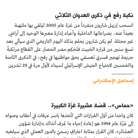
نكبة رفح في ذكرى العدوان الثلاثي
انسحب إرييل شارون منفرداً من غزة عام 2005 ليلقي بها ملتهبة
بعيداً عنه، بصراعاتها الداخلية وأعباء إدارة معبرها الوحيد إلى أراضٍ
غير محتلة. لم يكن شارون يحلم بذلك اليوم التاريخي الذي سيأتي بعد
تسع سنين من قراره الخبيث فتُحْكِم مصر الحصار على القطاع مرتكبةً
جريمة تهجير قسري تعسفي بحق مواطنيها في رفح، في الذكرى الثامنة
والخمسين لاجتياح الجيش الإسرائيلي لسيناء لأول مرة في 29 تشرين
إسماعيل الإسكندراني
«حماس».. قصّة عشيرة غزّة الكبيرة
كان واحدا من أوّل القرارات التي اتّخذها ياسر عرفات في أعقاب وصوله
إلى غزّة عام 1994 هو إعادة إحياء ما عُرف آنذاك بـ«إدارة شؤون
العشائر». كان القرار بمثابة اعترافٍ رسميّ بالدور العملي الذي سيلعبه