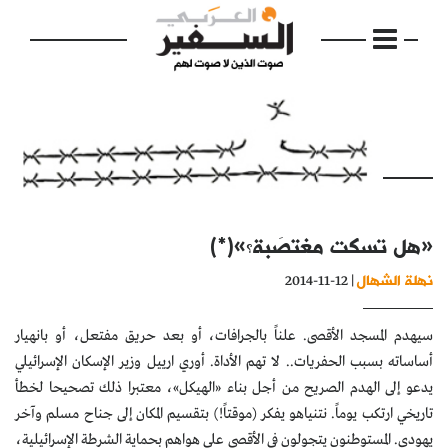
الرئيسية
«هل تسكت مغتصَبة؟»(*)
مواضيع
نهلة الشهال
| 12-11-2014
إفتتاحية
سيهدم المسجد الأقصى. علناً بالجرافات، أو بعد حريق مفتعل، أو بانهيار
فكرة
أساساته بسبب الحفريات.. لا تهم الأداة. أوري ارييل وزير الإسكان الإسرائيلي
دفاتر
يدعو إلى الهدم الصريح من أجل بناء «الهيكل»، معتبرا ذلك تصحيحا لخطأ
تاريخي ارتكب يوماً. نتنياهو يفكر (موقتاً!) بتقسيم المكان إلى جناح مسلم وآخر
بالصورة
يهودي. المستوطنون يتجولون في الأقصى على هواهم بحماية الشرطة الإسرائيلية،