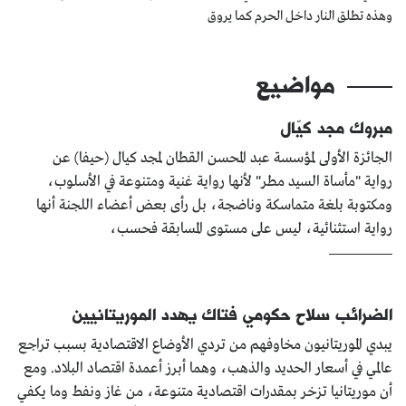
وهذه تطلق النار داخل الحرم كما يروق
كتّابنا
الأرشيف
مواضيع
مبروك مجد كيّال
الجائزة الأولى لمؤسسة عبد المحسن القطان لمجد كيال (حيفا) عن
رواية "مأساة السيد مطر" لأنها رواية غنية ومتنوعة في الأسلوب،
ومكتوبة بلغة متماسكة وناضجة، بل رأى بعض أعضاء اللجنة أنها
رواية استثنائية، ليس على مستوى المسابقة فحسب،
الضرائب سلاح حكومي فتاك يهدد الموريتانيين
يبدي الموريتانيون مخاوفهم من تردي الأوضاع الاقتصادية بسبب تراجع
عالمي في أسعار الحديد والذهب، وهما أبرز أعمدة اقتصاد البلاد. ومع
أن موريتانيا تزخر بمقدرات اقتصادية متنوعة، من غاز ونفط وما يكفي