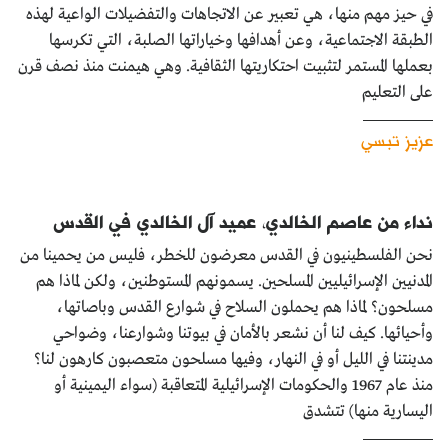
في حيز مهم منها، هي تعبير عن الاتجاهات والتفضيلات الواعية لهذه
الطبقة الاجتماعية، وعن أهدافها وخياراتها الصلبة، التي تكرسها
بعملها المستمر لتثبيت احتكاريتها الثقافية. وهي هيمنت منذ نصف قرن
على التعليم
عزيز تبسي
نداء من عاصم الخالدي، عميد آل الخالدي في القدس
نحن الفلسطينيون في القدس معرضون للخطر، فليس من يحمينا من
المدنيين الإسرائيليين المسلحين. يسمونهم المستوطنين، ولكن لماذا هم
مسلحون؟ لماذا هم يحملون السلاح في شوارع القدس وباصاتها،
وأحيائها. كيف لنا أن نشعر بالأمان في بيوتنا وشوارعنا، وضواحي
مدينتنا في الليل أو في النهار، وفيها مسلحون متعصبون كارهون لنا؟
منذ عام 1967 والحكومات الإسرائيلية المتعاقبة (سواء اليمينية أو
اليسارية منها) تتشدق