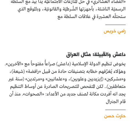
«القضاء العشائري» في حلّ المُنازعات الاجتماعيّة يدا بيد مع السلطة
الرسميّة الناشئة، بأجهزتها الشُرطيّة والقانونيّة، وبالموقع الذي
ستحتلّه العشيرة في علاقات السلطة مع
رامي خريس
داعش والقبيلة: مثال العراق
يخوض تنظيم الدولة الإسلامية (داعش) صراعأً مفتوحاً مع «الآخرين».
وهؤلاء يُعَرِّفهم خطابه بتصنيفات حادة من قبيل «رافضة» (شيعة)،
و«مشركين» (إيزيديين وعلويين)، و«علمانيين» و«مرتدين» (سنة غير
متعاطفين).. لكن المتفحص للتصريحات الصادرة عن أوساط التنظيم
يجد انه أفردت مكانة لصنف جديد من الأعداء: «الصحوات». منذ أن
قام الجنرال
حارث حسن