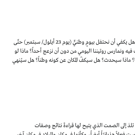
دعونا نفكر بوضوح، ماذا يعني أن نكون مواطنين في هذه البلاد؟ هل يكفي أن نحتفل بيومٍ وطنيٍّ (يوم 23 أيلول/ سبتمبر) حتّى
رب فيه ونمارس روتيننا اليومي من دون أن نزعج أحداً؟ ماذا لو
؟ ماذا سيحدث؟ هل سيكفّ المكان عن كونه وطناً؟ هل سيُنهي
ذ إلى الصمت الذي يتيح لها قراءةَ نتائج وصفات
ت فعلاً هذيانيّاً أيضاً، وكأنها في مكان والبلاد في مكان آخر.