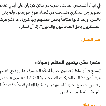
في آب / أغسطس الفائت، ضُرب مراسلان كرديان على أيدي عناصر
تصوير رتل عسكري منسحب من قضاء طوز خورماتو. ولم يكن المعتدو
بالسر، وإنما كانوا ضبّاطاً يحمل بعضهم رتباً كبيرة، ما دفع مركز
العسكريين بحق الصحافيين والمدنيين". إلا أن تسارع
عمر الجفال
مصر: متى يصبح المعلم رسولا..
يُسمع في أوساط المعلمين حديثاً تملأه الحسرة، على وضع المعلم 
فيضاً من مطالب الحركات الاحتجاجية الممثلة للمعلمين في مصر، 
المعيشي. ملامح أخرى للمشهد، يرى فيها المعلم قدحاً مقصوداً للتق
التربية والتعليم واحدٌ من
بسمة فؤاد