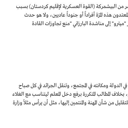
 من البيشمركة (القوة العسكرية لإقليم كردستان) بسبب
ن هذه المرّة أفراداً أو جنوداً عاديين، ولا هو حدث
 "ميترو" إلى مناشدة البارزاني "منع تجاوزات القادة
في الدولة ومكانته في المجتمع، وتنقل الجرائد في كل صباح
بخلاف المطالب المتكررة برفع دخل المعلم ليتناسب مع الغلاء
ليل من شأن المهنة والمنتمين إليها، مثل أن يرأس مثلاً وزارة