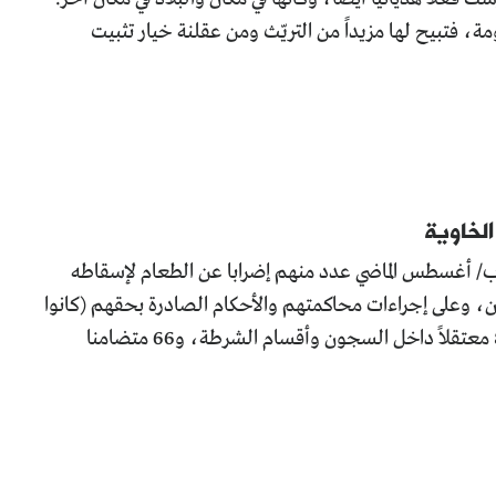
ومة، فتبيح لها مزيداً من التريّث ومن عقلنة خيار تثبيت
لخاوية
ل بموجب قانون التظاهر في مصر الآلاف، ويخوض منذ 18 آب/ أغسطس الماضي عدد منهم إضرابا عن الطعام لإسقاطه
وعلى إجراءات محاكمتهم والأحكام الصادرة بحقهم (كانوا
بتاريخ 14 أيلول/سبتمبر الجاري 156 مضرباً عن الطعام منهم 82 معتقلاً داخل السجون وأقسام الشرطة، و66 متضامنا