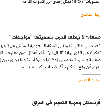
العقوبات" (BDS) تمثل إحدى أبرز الأدوات المتاحة
رجا الخالدي
صنعاء: لا يُلطّف الحرب تسميتُها "مواجهات"
اتصلت بي خالتي المقيمة في المملكة السعودية لتسألني عن الح
تذكرتُ على الفور رواية "التائهون"، آخر أعمال أمين معلوف، 
صعوبة في سرد التفاصيل وإعطائها صورة أمينة عما يجري دون إف
ندري أين وقع ولا كم خلّف ضحايا، لكنه بعيد. لم
محمد العبسي
كُردستان وحرية التعبير في العراق