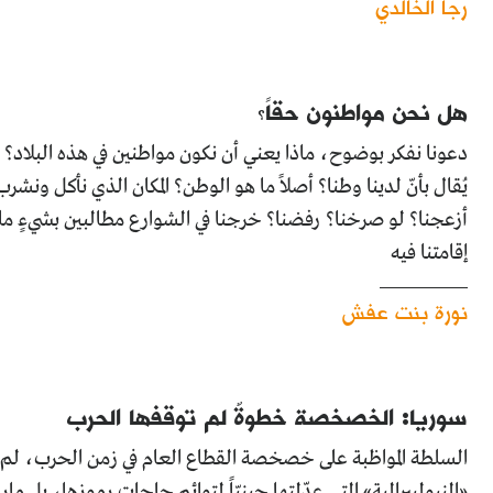
رجا الخالدي
هل نحن مواطنون حقاً؟
يُقال بأنّ لدينا وطنا؟ أصلاً ما هو الوطن؟ المكان الذي نأكل ونش
أزعجنا؟ لو صرخنا؟ رفضنا؟ خرجنا في الشوارع مطالبين بشيءٍ ما
إقامتنا فيه
نورة بنت عفش
سوريا: الخصخصة خطوةٌ لم توقفها الحرب
السلطة المواظبة على خصخصة القطاع العام في زمن الحرب، لم تل
«النيوليبرالية» التي عدّلتها جينيّاً لتوائم حاجات رموزها، بل مارس