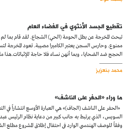
تقطيع الجسد الأنثوي في الفضاء العام
تبحث المخرجة عن بطل الحومة (الحي) الشجاع. لقد قام بما لم 
ممنوع. وحارس السجن يعتبر الكاميرا مصيبة. تعود المخرجة لتس
الحجج ضد الضحايا، وبما أنهن نساء فلا حاجة للإثباتات.هذا ما ت
محمد بنعزيز
ما وراء «الحفر على الناشف»
«الحفر على الناشف (الجاف)» هي العبارة الأوسع انتشاراً في ال
السويس، الذي يرتبط به جانب كبير من دعاية نظام الرئيس عبد ا
وفقاً للوصف الهندسي الوارد في احتفال إطلاق المشروع مطلع ا