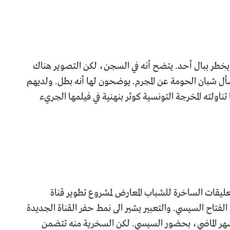
يخطر ببال أحد. يتضح أنه في السجن، لكن التصوير هناك
أل شبان الحومة عن المجرم. يوضحون لها أنه بطل. ولديهم
ناولته المخرجة التونسية كوثر بنهنية في فيلمها الجريء
تعليقات الساخرة للشباب المعارض لمشروع تطوير قناة
لفتاح السيسي. والتعبير يشير الى نمط حفر القناة الجديدة
لشهر الماضي، بحضور السيسي. لكن السخرية منه تتضمن