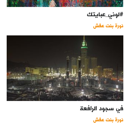
#لوني_عبايتك
نورة بنت عفش
في سجود الرافعة
نورة بنت عفش