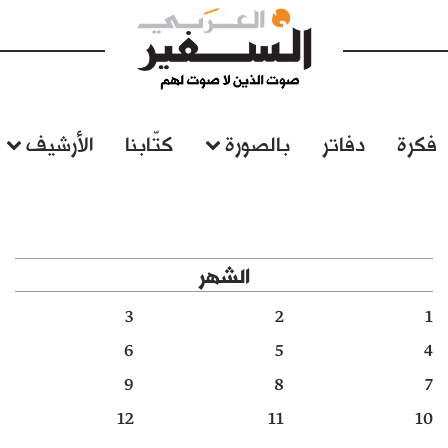
فكرة
دفاتر
بالصورة
كتّابنا
الأرشيف
الشهر
3
2
1
6
5
4
9
8
7
12
11
10