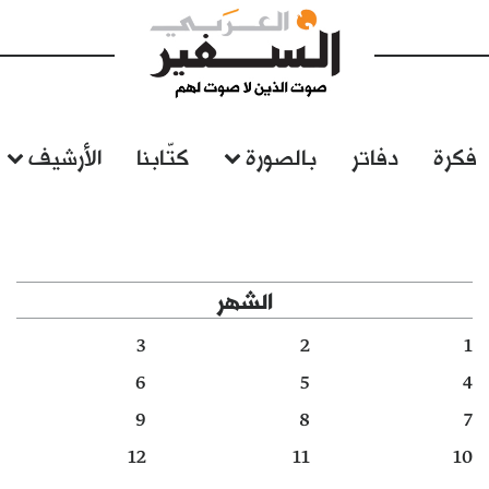
فكرة
دفاتر
بالصورة
كتّابنا
الأرشيف
الشهر
3
2
1
6
5
4
9
8
7
12
11
10