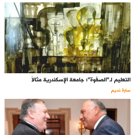
التعليم لـ"الصفوة": جامعة الإسكندرية مثالاً
سارة نديم