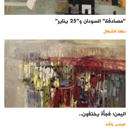
"مصادفة" السودان و"25 يناير"
نهلة الشهال
اليمن: فجأة يختفون..
عيسى راشد