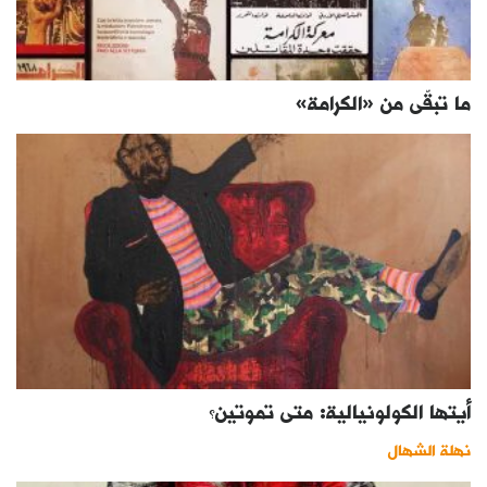
ما تبقّى من «الكرامة»
أيتها الكولونيالية: متى تموتين؟
نهلة الشهال