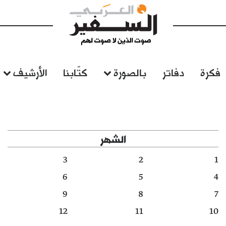
فكرة
دفاتر
بالصورة
كتّابنا
الأرشيف
الشهر
3
2
1
6
5
4
9
8
7
12
11
10