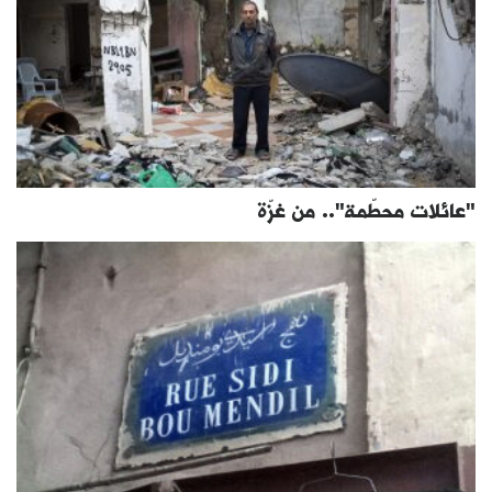
"عائلات محطّمة".. من غزّة