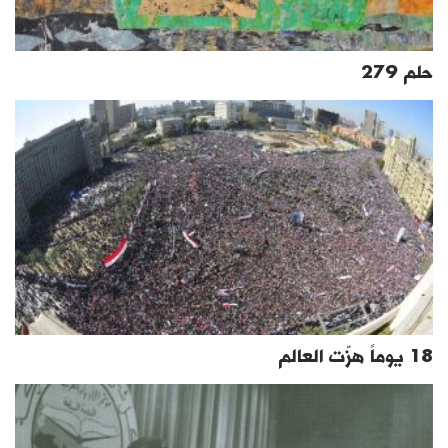
حلم 279
18 يوماً هزّت العالم