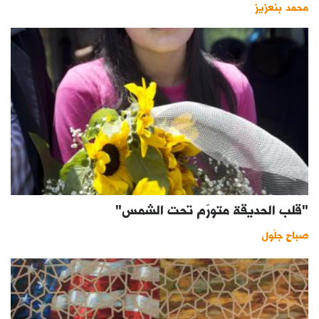
محمد بنعزيز
"قلب الحديقة متورّم تحت الشمس"
صباح جلّول