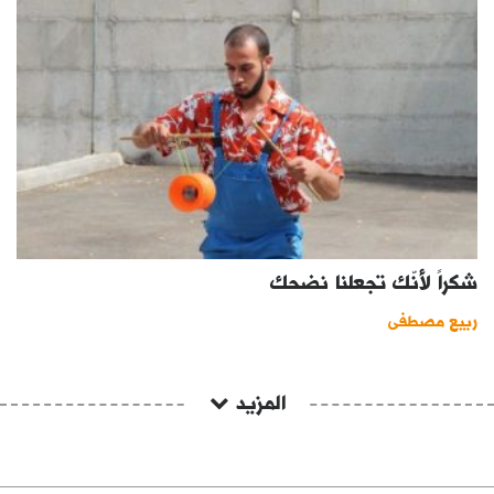
شكراً لأنّك تجعلنا نضحك
ربيع مصطفى
المزيد