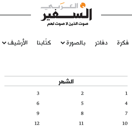
فكرة
دفاتر
بالصورة
كتّابنا
الأرشيف
الشهر
3
2
1
6
5
4
9
8
7
12
11
10