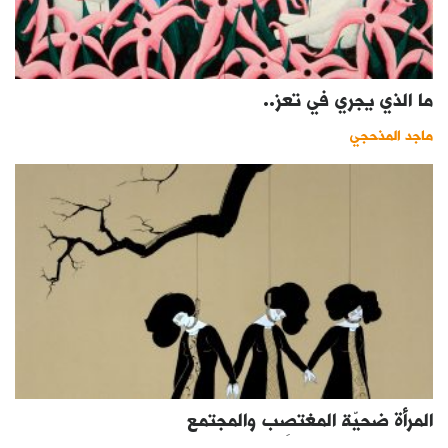
ما الذي يجري في تعز..
ماجد المذحجي
المرأة ضحيّة المغتصِب والمجتمع