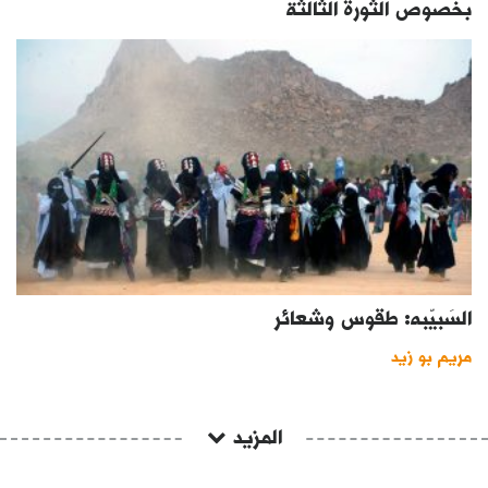
بخصوص الثورة الثالثة
السَبيّبه: طقوس وشعائر
مريم بو زيد
المزيد