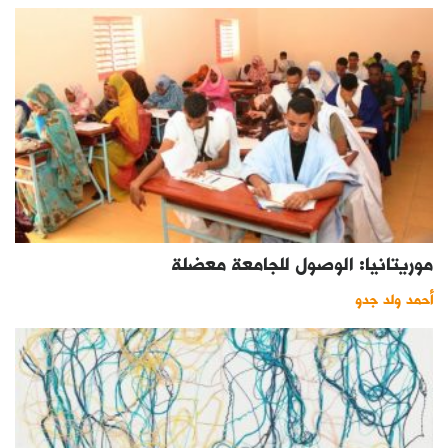
موريتانيا: الوصول للجامعة معضلة
أحمد ولد جدو