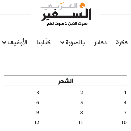
فكرة
دفاتر
بالصورة
كتّابنا
الأرشيف
الشهر
3
2
1
6
5
4
9
8
7
12
11
10