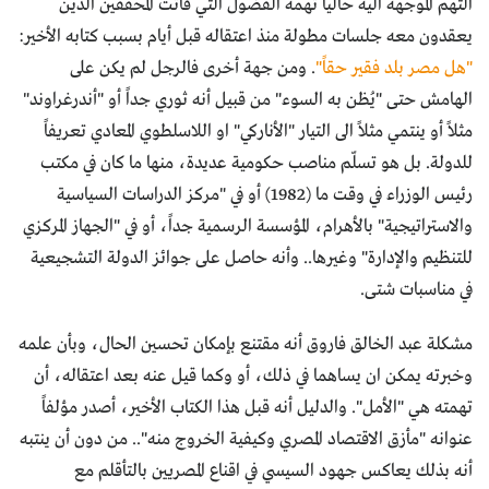
التهم الموجهة اليه حالياً تهمة الفضول التي فاتت المحققين الذين
يعقدون معه جلسات مطولة منذ اعتقاله قبل أيام بسبب كتابه الأخير:
"هل مصر بلد فقير حقاً"
. ومن جهة أخرى فالرجل لم يكن على
الهامش حتى "يُظن به السوء" من قبيل أنه ثوري جداً أو "أندرغراوند"
مثلاً أو ينتمي مثلاً الى التيار "الأناركي" او اللاسلطوي المعادي تعريفاً
للدولة. بل هو تسلّم مناصب حكومية عديدة، منها ما كان في مكتب
رئيس الوزراء في وقت ما (1982) أو في "مركز الدراسات السياسية
والاستراتيجية" بالأهرام، المؤسسة الرسمية جداً، أو في "الجهاز المركزي
للتنظيم والإدارة" وغيرها.. وأنه حاصل على جوائز الدولة التشجيعية
في مناسبات شتى.
مشكلة عبد الخالق فاروق أنه مقتنع بإمكان تحسين الحال، وبأن علمه
وخبرته يمكن ان يساهما في ذلك، أو وكما قيل عنه بعد اعتقاله، أن
تهمته هي "الأمل". والدليل أنه قبل هذا الكتاب الأخير، أصدر مؤلفاً
عنوانه "مأزق الاقتصاد المصري وكيفية الخروج منه".. من دون أن ينتبه
أنه بذلك يعاكس جهود السيسي في اقناع المصريين بالتأقلم مع