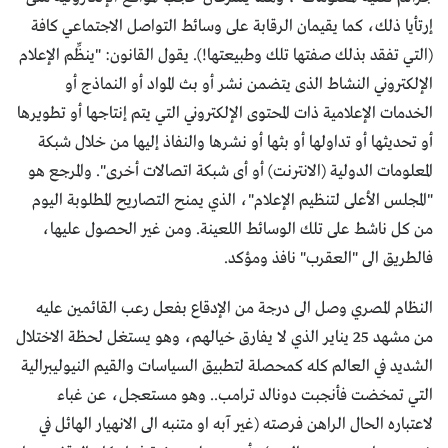
إرتأيا ذلك، كما يقيمان الرقابة على وسائط التواصل الاجتماعي كافة
(التي تفقد بذلك صفتها تلك وطبيعتها!). يقول القانون: "ينظِّم الإعلام
الإلكتروني النشاط الذى يتضمن نشر أو بث المواد أو النماذج أو
الخدمات الإعلامية ذات المحتوى الإلكتروني التي يتم إنتاجها أو تطويرها
أو تحديثها أو تداولها أو بثها أو نشرها والنفاذ إليها من خلال شبكة
المعلومات الدولية (الانترنت) أو أى شبكة اتصالات أخرى". والمرجع هو
"المجلس الأعلى لتنظيم الإعلام"، الذي يمنح التصاريح المطلوبة اليوم
من كل ناشط على تلك الوسائط اللعينة. ومن غير الحصول عليها،
فالطريق الى "العقرب" نافذ ومؤكد.
النظام المصري وصل الى درجة من الإدقاع بفعل رعب القائمين عليه
من مشهد 25 يناير الذي لا يفارق خيالهم، وهو يستغل لحظة الاختلال
الشديد في العالم كله كمحصلة لتطبيق السياسات والقيم النيوليبرالية
التي تمخضت فأنجبت دونالد ترامب.. وهو مستعجل، عن غباء
لاعتباره الحال الراهن فرصته (غير آبه او متنبه الى الانهيار الهائل في