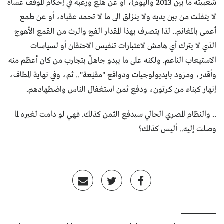
شعبيته ما بين 2013 واليوم)، أو عن هلع ورغبة في إحكام الموقف عساه
لا يتفلت من بين يديه ولا ينزلق الى ما لا تحمد عقباه، أو عن طمع
أعمى بالمغانم.. لذا يتصرف بهذا المقدار الفج والرث من القمع الأهوج
الذي لا يترك أي هامش لاعتبارات تنفيس الاحتقان أو لسياسات
الاستيعاب الناعم. ولكنه على ما يبدو جاهلٌ بتجارب من كان أعظم منه
وأقدر، ومزود بايديولوجيات ودوافع "مقنِعة".. ثم، وفي نهاية المطاف،
إنهار كبناء من كرتون، ودفع ثمن استغفال الناس واضطهادهم.
.. والنظام المصري الحالي سيدفع الثمن كذلك. فهي لو دامت لغيره لما
وصلت إليه.. أليس كذلك؟