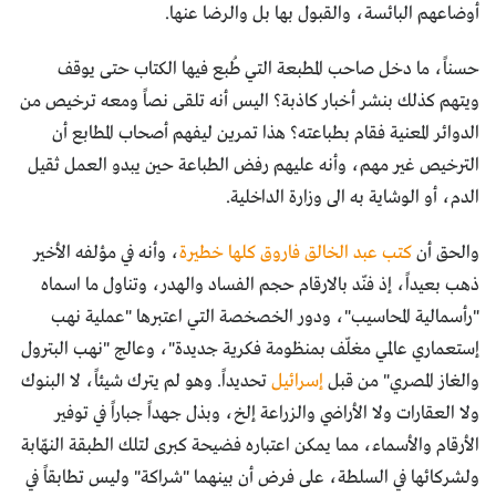
أوضاعهم البائسة، والقبول بها بل والرضا عنها.
حسناً، ما دخل صاحب المطبعة التي طُبع فيها الكتاب حتى يوقف
ويتهم كذلك بنشر أخبار كاذبة؟ اليس أنه تلقى نصاً ومعه ترخيص من
الدوائر المعنية فقام بطباعته؟ هذا تمرين ليفهم أصحاب المطابع أن
الترخيص غير مهم، وأنه عليهم رفض الطباعة حين يبدو العمل ثقيل
الدم، أو الوشاية به الى وزارة الداخلية.
والحق أن
كتب عبد الخالق فاروق كلها خطيرة
، وأنه في مؤلفه الأخير
ذهب بعيداً، إذ فنّد بالارقام حجم الفساد والهدر، وتناول ما اسماه
"رأسمالية المحاسيب"، ودور الخصخصة التي اعتبرها "عملية نهب
إستعماري عالمي مغلّف بمنظومة فكرية جديدة"، وعالج "نهب البترول
والغاز المصري" من قبل
إسرائيل
تحديداً. وهو لم يترك شيئاً، لا البنوك
ولا العقارات ولا الأراضي والزراعة إلخ، وبذل جهداً جباراً في توفير
الأرقام والأسماء، مما يمكن اعتباره فضيحة كبرى لتلك الطبقة النهّابة
ولشركائها في السلطة، على فرض أن بينهما "شراكة" وليس تطابقاً في