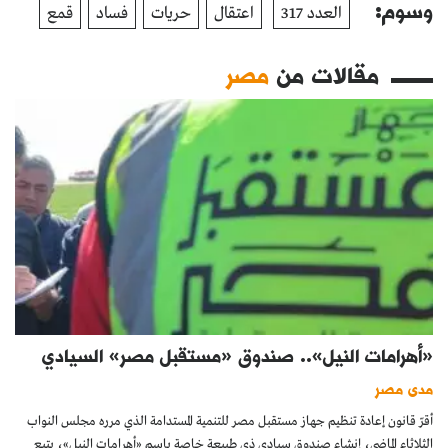
وسوم:
العدد 317
اعتقال
حريات
فساد
قمع
مقالات من
مصر
«أهرامات النيل».. صندوق «مستقبل مصر» السيادي
مدى مصر
أقرّ قانون إعادة تنظيم جهاز مستقبل مصر للتنمية المستدامة الذي مرره مجلس النواب
الثلاثاء الماضي، إنشاء صندوق سيادي ذي طبيعة خاصة باسم «أهرامات النيل»، يتبع