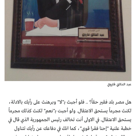
عبد الخالق فاروق
هل مصر بلد فقير حقاً؟ .. فلو أجبتَ بـ"لا" وبرهنتَ على رأيك بالادلة،
لكنتَ مجرماً يستحق الاعتقال. ولو أجبت بـ"نعم" لكنتَ كذلك مجرماً
يستحق الاعتقال. في الاولى أنت تخالف رئيس الجمهورية الذي قال في
خطبة علنية "إحنا فقرا قوي"، كما انكَ في دفاعك عن رأيك تتناول