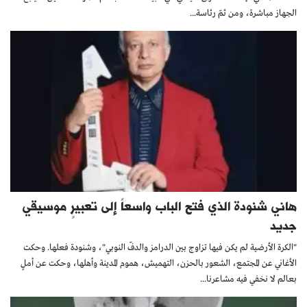
الجهاز مباشرة، ومن ثمّ رئاسة...
هاني شنودة الذي فتح الباب واسعاً إلى تعبيرٍ موسيقي
جديد
"الكرة الأرضية لم يكن فيها تزاوج بين الدرامز والدفّ النوبي"، وشنودة فعلها. وحكت
الأغاني عن المجتمع، الشعور بالحزن، التهميش، هموم المدينة وأهلها، وحكت عن أملٍ
بعالم لا نخفي فيه مشاعرنا...