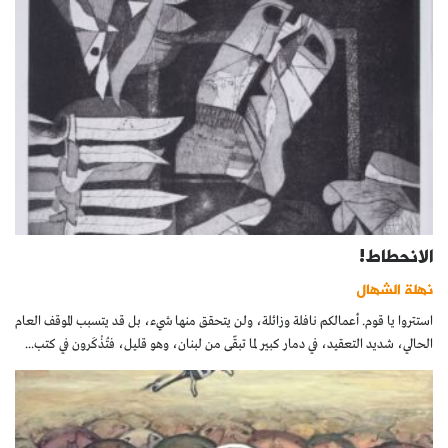
الانحطاط!
نهلة الشهال
استتروا يا قوم. أعمالكم نافلة وزائلة، ولن يتحقق منها شيء، بل قد يتسبب الموقف العام
الحالي، شديد التعقيد، في دمار كبير لما تبقّى من لبنان، وهو قليل، فتُذْكَرون في كتب...