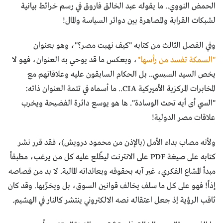
الحمض النووي.. ما يقوله عبد الخالق فاروق في رسم خرائط بيانية
لشبكات القرابة والمصاهرة بين دوائر السياسة والمال!
وفي الفصل الثالث من كتابه "كيف نهبت مصر؟"، وهو بعنوان
"السمكة تفسد من رأسها"
، وبعكس ما قد يوحي به العنوان، فهو لا
يخص السيد السيسي.. بل الحكام السابقون عليه وعلاقاتهم مع
المخابرات المركزية الأميركية CIA.. ما أسماه في تتمة العنوان ذاته:
"السي أى أيه تحت الوسادة". ها هو يوسع دائرة الفضيحة ويخرب
علاقات مصر الدولية!
ولأنه مصاب بداء الأمل (بالإذن من محمود درويش)، فقد قرر نشر
كتابه على صيغة PDF على الانترنت ليطّلع عليه كل من يرغب، مطبقاً
مبدأ المشاع الفكري، غير آبه بحقوقه وبعائداته المالية. لا بد من قصاصه
إذاً! فهو على كل ما سلف يخالف قوانين السوق، بل ويخرِّبها. وقد كان
ثاقب الرؤية إذ جعل اعتقاله نصه الالكتروني ينتشر كالنار في الهشيم.