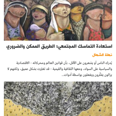
استعادة التماسك المجتمعي: الطريق الممكن والضروري
نهلة الشهال
يُدرك الناس أو يشعرون على الأقل، بأن قوانين العالم ومحركاته – الاقتصادية
والسياسية على السواء، ومعها الثقافية والقيمية – قد تغيّرت بشكل عميق، ولكنهم لا
يزالون يفكِّرون ويفعلون بواسطة أدوات...