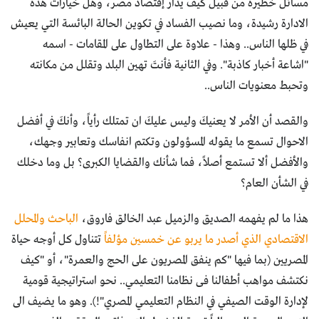
مسائل خطيرة من قبيل كيف يدار إقتصاد مصر، وهل خيارات هذه
الادارة رشيدة، وما نصيب الفساد في تكوين الحالة البائسة التي يعيش
في ظلها الناس.. وهذا - علاوة على التطاول على المقامات - اسمه
"اشاعة أخبار كاذبة". وفي الثانية فأنتَ تهين البلد وتقلل من مكانته
وتحبط معنويات الناس..
والقصد أن الأمر لا يعنيكَ وليس عليكَ ان تمتلك رأياً، وأنكَ في أفضل
الاحوال تسمع ما يقوله المسؤولون وتكتم انفاسك وتعابير وجهك،
والأفضل ألا تستمع أصلاً، فما شأنك والقضايا الكبرى؟ بل وما دخلك
في الشأن العام؟
هذا ما لم يفهمه الصديق والزميل عبد الخالق فاروق،
الباحث والمحلل
الاقتصادي الذي أصدر ما يربو عن خمسين مؤلفاً
تتناول كل أوجه حياة
المصريين (بما فيها "كم ينفق المصريون على الحج والعمرة"، أو "كيف
نكتشف مواهب أطفالنا فى نظامنا التعليمي.. نحو استراتيجية قومية
لإدارة الوقت الصيفي في النظام التعليمي المصري"!). وهو ما يضيف الى