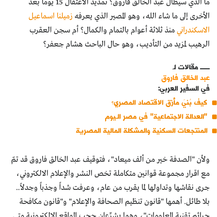
ما الذي سيطال عبد الخالق فاروق؟ تمديد الاعتقال 15 يوماً بعد
الأخرى إلى ما شاء الله، وهو المصير الذي يعرفه
زميلنا اسماعيل
الاسكندراني
منذ ثلاثة أعوام بالتمام والكمال؟ أم سجن العقرب
الرهيب لمزيد من التأديب، وهو حال الباحث هشام جعفر؟
مقالات لـ
عبد الخالق فاروق
في السفير العربي:
كيف بُنيَ مأزق الاقتصاد المصري؟
"العدالة الاجتماعية" في مصر الـيوم
المنتجعات السكنية والمشكلة المالية المصرية
ولأن "الصدفة خير من ألف ميعاد"، فتوقيف عبد الخالق فاروق قد تمّ
مع اقرار مجموعة قوانين متكاملة تخص النشر والإعلام الالكتروني،
جرى نقاشها وتداولها لما يقرب من عام، وعرفت شداً وجذباً وجدلاً..
بلا طائل. أهمها "قانون تنظيم الصحافة والإعلام" و"قانون مكافحة
جرائم تقنية المعلومات"، وهما يشرِّعان حجب المواقع الإلكترونية متى