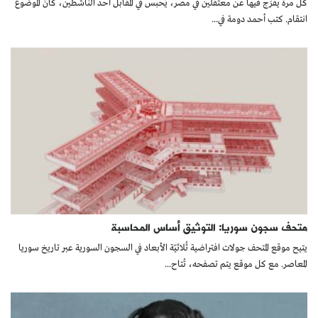
كلّ مرة يفرَج فيها عن معتقلين في مصر، يُحبس في المقابل أحد الناشطين، كأنّ الموضوع
كتّابنا
انتقام. كتب أحمد دومة في...
الأرشيف
متحف سجون سوريا: التوثيق أساس المحاسبة
يتيح موقع المتحف جولات افتراضية ثُلاثيّة الأبعاد في السجون السورية عبر تاريخ سوريا
المعاصر. مع كل موقع يتم تصفحه، تُتاح...