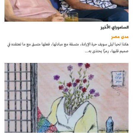
الساموراي الأخير
مدى مصر
هكذا تحيا ليلى سويف حرة الإرادة، متسقة مع مبادئها، فعلها متسق مع ما تعتقده في
صميم قلبها، رمزًا يحتذى به....