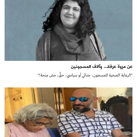
عن مروة عرفة... وآلاف المسجونين
‏"الرعاية الصحية للمسجون، جنائي أو سياسي، حقٌّ، مش مِنحة!"