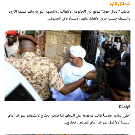
شمائل النور
خاطب "اتفاق جوبا" الموقع بين الحكومة الانتقالية، والجبهة الثورية ملف قسمة الثروة
والسلطة بنسب جرى الاتفاق عليها، والمساواة في الحقوق...
كرامتنا
أحنى البشير رؤوساً كانت مرفوعة على الدوام. لذا فنحن نحتاج لاستعادة صورتنا أمام
أنفسنا أولاً قبل صورتنا أمام العالمين، نحتاج...