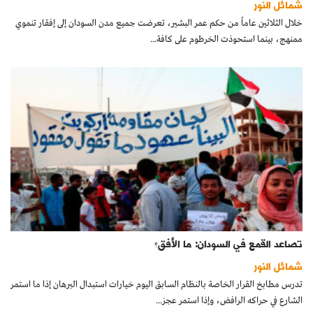
شمائل النور
كتّابنا
خلال الثلاثين عاماً من حكم عمر البشير، تعرضت جميع مدن السودان إلى إفقار تنموي
ممنهج، بينما استحوذت الخرطوم على كافة...
الأرشيف
تصاعد القمع في السودان: ما الأفق؟
شمائل النور
تدرس مطابخ القرار الخاصة بالنظام السابق اليوم خيارات استبدال البرهان إذا ما استمر
الشارع في حراكه الرافض، وإذا استمر عجز...