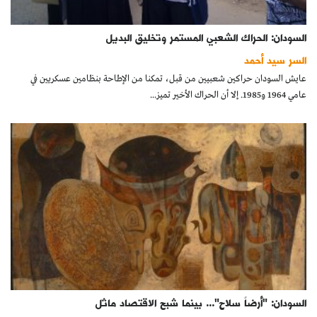
السودان: الحراك الشعبي المستمر وتخليق البديل
السر سيد أحمد
عايش السودان حراكين شعبيين من قبل، تمكنا من الإطاحة بنظامين عسكريين في
عامي 1964 و1985. إلا أن الحراك الأخير تميز...
السودان: "أرضاً سلاح"... بينما شبح الاقتصاد ماثل