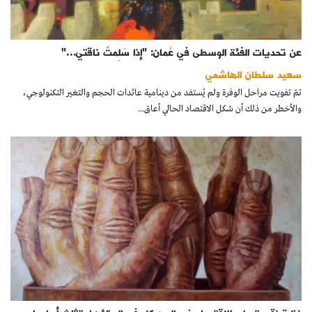
عن تحديات الفئة الوسطى في عُمان: "إذا سَلِمتْ ناقتي…"
سعيد سلطان الهاشمي
تمّ تفويت مراحل الوفرة ولم يُستفد من دينامية عائدات الحجم والتغير التكنولوجي،
والأخطر من ذلك أن شكل الاقتصاد الحالي أعاق...