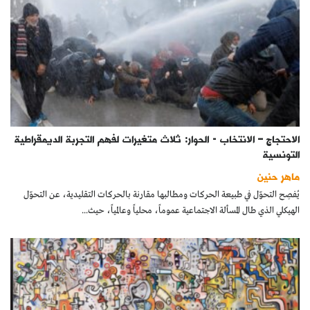
الاحتجاج – الانتخاب - الحوار: ثلاث متغيرات لفهم التجربة الديمقراطية
التونسية
ماهر حنين
يُفصِح التحوّل في طبيعة الحركات ومطالبها مقارنة بالحركات التقليدية، عن التحوّل
الهيكلي الذي طال المسألة الاجتماعية عموماً، محلياً وعالمياً، حيث...