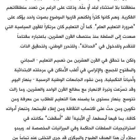
منطقتنا بلا استثناء لبلد أو ملّة، وذلك على الرغم من تعدد منطلقاتهم
الفكرية. وهم كانوا كثراً ولكنهم قاربوا الموضوع بصوت واحد يؤكد على
"ضرورة التعليم العام". كما أن التعليم كان مرتكزاً للقوى السياسية التي
صعدت إلى السلطة منذ منتصف القرن العشرين، باعتباره مفتاحاً
للتقدم وللدخول في "الحداثة"، وللتحرر الوطني، ولتحقيق الذات.
ولكن ما تحقق في القرن العشرين من تعميم التعليم - المجاني
والمفتوح للجميع، والإلزامي في أغلب الأماكن في مرحلته الابتدائية
وأحياناً التكميلية، ومن نشوء الجامعات الوطنية الرسمية - ينهار اليوم.
وقد تسرّعت وتيرة الانهيار مع مطالع القرن الواحد والعشرين، وما زالت
تتوسع. ينهار مستوى ما يضمنه هذا التعليم للطلاب من معرفة ومن
تكوين ومن حثّ على اكتساب الثقافة ومن إعلاء لقيمتها، وتنهار أدواته
كافة، بما فيها أبسطها، أي الأبنية! لقد "أُسقطت" مكانته في
استراتيجيات السلطات الحاكمة وفي الميزانيات المخصصة له. ويبدو
بجلاء أن هذا الهدف الطموح والمركزي قد جرى التخلي عنه تماماً من