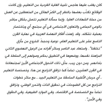
كان يغلب عليها هاجس تلبية الغاية الفردية من التعليم، وإن كانت
الوقائع تكذِّب بعضها بالنظر إلى الكمّ الهائل من المتعطلين عن العمل
من حملة الشهادات العليا. وإنما مسألة التعليم تتصل بشكل مباشر
بالوعي الجماعي والتعاون الاجتماعي في أي مجتمع، أي وباختصار
بعملية تشكله. وقد راهنت أفكار النهضة العربية في نهاية القرن
التاسع عشر على التعليم العام، نوعية وحجماً، للخروج من مأزق
"تخلفنا". واستعاد عبد الناصر وسائر أقرانه من الرعيل النهضوي الثاني
المراهنة نفسها، ووضعوها في التطبيق بحكم وصولهم إلى السلطة في
بلدانهم. ومن دون ريب، مثَّل ذلك التحول الاجتماعي الأبرز لمجتمعاتنا
في القرن العشرين، تماماً كما ترافق التراجع عن هذا، وخصخصة التعليم
ـ أي حرمان الأغلبية الساحقة من التعليم الجيد ـ مع سائر خطوات
التراجع عن كل الطموحات في تحقيق الذات والتحرر الوطني، وترافق
تماماً مع الخصخصة في الاقتصاد، وفي الموارد الطبيعية، وفي الحقوق
وفي الأمن".