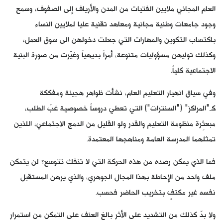
العام المجاني ملايين الفتيات من المدن والأرياف إلى الصفوف، وسمح
وجود جامعات وطنية مجانية ومعاهد تقنية عليا لملايين النساء
باكتساب التكوين والمهارات التي جعلت دخولهن الى سوق العمل،
وكذلك توليهن مسؤوليات متنوعة، أمراً بديهياً وغيّرت من صورة البنية
الاجتماعية كلياً.
وفي سياق انهيار التعليم العام، نشأت ظواهر هجينة ومفككة
كـ"المراكز" ("السنترات") التي تعطي دروساً خصوصية غبّ الطلب،
مبعثِرة منظومة التعليم والقدر ولو القليل من الدمج الاجتماعي، اللذين
تمثلهما المدرسة العامة ومناهجها المعتمدة.
فما الذي يمكن رصده من هذه الحركة التي لا تنفك تتوسع؟ لن يتمكن
ملف واحد من الإحاطة بهذا المجال الجوهري، والذي يرهن المستقبل
نفسه غير مكتفٍ بتخريب الحاضر فحسب.
ولا بدّ كذلك من التشديد على الأثر بالغ العنف على التمكن من استمرار