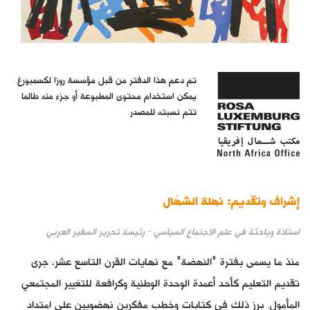
كتّابنا
الأرشيف
تم دعم هذا الدفتر من قبل مؤسسة روزا لكسمبورغ.
يمكن استخدام محتوى المطبوعة أو جزء منه طالما
تتم نسبته للمصدر.
إشراف وتقديم:
نهلة الشهّال
استاذة وباحثة في علم الاجتماع السياسي - رئيسة تحرير السفير العربي
منذ ما يسمى بفترة "النهضة" مع نهايات القرن التاسع عشر، جرى
تقديم التعليم كأحد أعمدة الوحدة الوطنية وكرافعة للتغيير المجتمعي
المأمول. برز ذلك في كتابات وخطب مفكرين نهضويين على امتداد