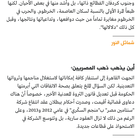
وجنوب كردفان الفظائع ذاتها، بل وأشد منها في بعض الأحيان. لكنها
طبعاً المرة الأولى بالنسبة لسكان العاصمة، الخرطوم. والحرب في
الخرطوم مغايرة تماماً من حيث دوافعها، وتداعياتها ونتائجها، وقبل
كل ذلك "دلالاتها".
شمائل النور
أين يذهب ذهب المصريين؟
اتجهت القاهرة إلى استنفار كافة إمكاناتها لاستغلال مناجمها وثرواتها
التعدينية. لكن السؤال الملحّ يتعلق بصحة الاتفاقات التي أبرمتها
الحكومة قبل تعديل قانون الثروة المعدنية الأخير، خصوصاً أنّ هناك
دعاوى قضائية أقيمت، وصدرت أحكام ببطلان عقد انتفاع شركة
"سنتامين مصر" ب"منجم السكّري" في عامي 2012 و2013، وعلى
الرغم من ذلك لا تزال العقود سارية، بل وتتوسع الشركة في
الاستحواذ على قطاعات جديدة.