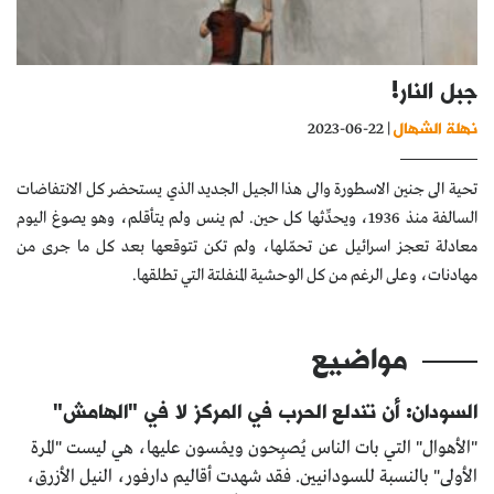
كتّابنا
الأرشيف
جبل النار!
نهلة الشهال
| 22-06-2023
تحية الى جنين الاسطورة والى هذا الجيل الجديد الذي يستحضر كل الانتفاضات
السالفة منذ 1936، ويحدِّثها كل حين. لم ينس ولم يتأقلم، وهو يصوغ اليوم
معادلة تعجز اسرائيل عن تحمّلها، ولم تكن تتوقعها بعد كل ما جرى من
مهادنات، وعلى الرغم من كل الوحشية المنفلتة التي تطلقها.
مواضيع
السودان: أن تندلع الحرب في المركز لا في "الهامش"
"الأهوال" التي بات الناس يُصبِحون ويمْسون عليها، هي ليست "المرة
الأولى" بالنسبة للسودانيين. فقد شهدت أقاليم دارفور، النيل الأزرق،