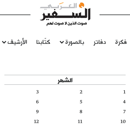
فكرة
دفاتر
بالصورة
كتّابنا
الأرشيف
الشهر
3
2
1
6
5
4
9
8
7
12
11
10