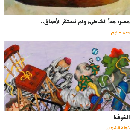
مصر: هدأ الشاطىء ولم تستقر الأعماق..
منى سليم
الخوف!
نهلة الشهال