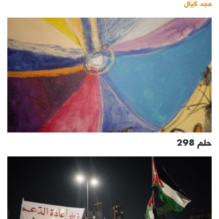
مجد كيّال
حلم 298