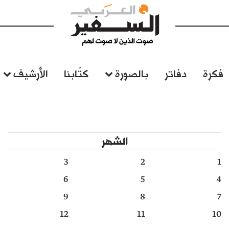
فكرة
دفاتر
بالصورة
كتّابنا
الأرشيف
الشهر
3
2
1
6
5
4
9
8
7
12
11
10