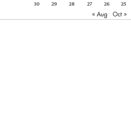
30
29
28
27
26
25
Oct »
« Aug