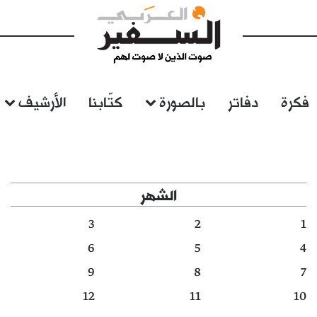
فكرة
دفاتر
بالصورة
كتّابنا
الأرشيف
الشهر
3
2
1
6
5
4
9
8
7
12
11
10