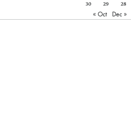
30
29
28
Dec »
« Oct