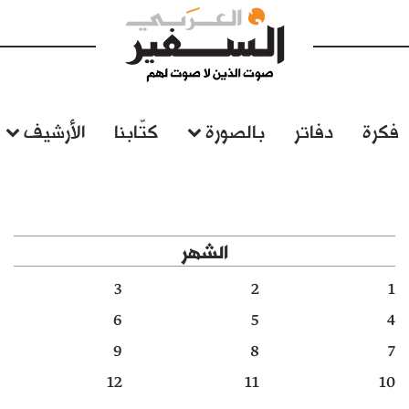
فكرة
دفاتر
بالصورة
كتّابنا
الأرشيف
الشهر
3
2
1
6
5
4
9
8
7
12
11
10