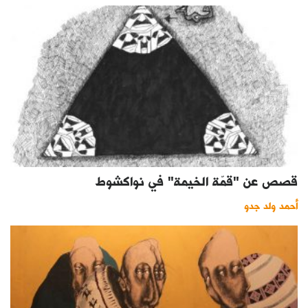
قصص عن "قمّة الخيمة" في نواكشوط
أحمد ولد جدو