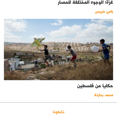
غزّة: الوجوه المُختلفة للحصار
رامي خريس
حكايا من فلسطين
محمد بدارنة
تابعونا