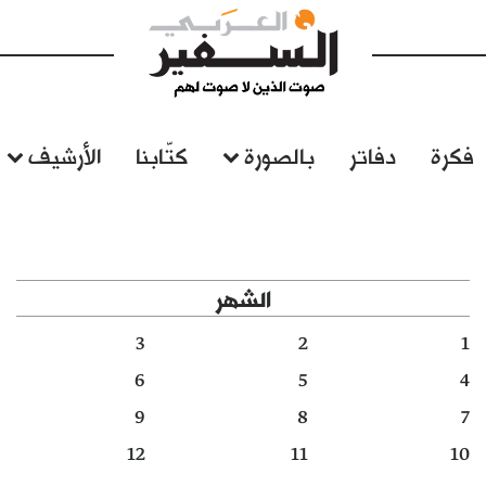
فكرة
دفاتر
بالصورة
كتّابنا
الأرشيف
الشهر
3
2
1
6
5
4
9
8
7
12
11
10