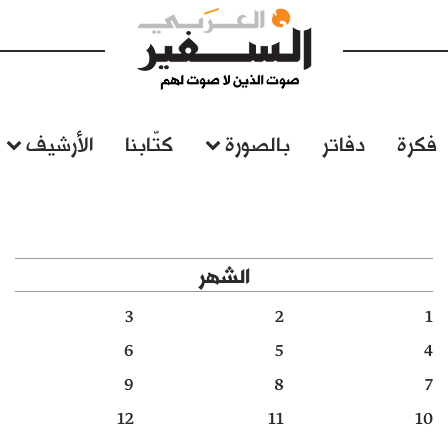
فكرة
دفاتر
بالصورة
كتّابنا
الأرشيف
الشهر
3
2
1
6
5
4
9
8
7
12
11
10