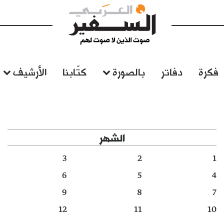
فكرة
دفاتر
بالصورة
كتّابنا
الأرشيف
الشهر
3
2
1
6
5
4
9
8
7
12
11
10