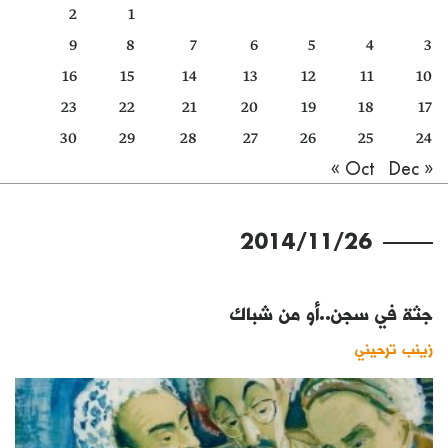
2
1
كتّابنا
9
8
7
6
5
4
3
الأرشيف
16
15
14
13
12
11
10
23
22
21
20
19
18
17
30
29
28
27
26
25
24
Dec »
« Oct
2014/11/26
جثة في سجن..أو من شباك
زينب ترحيني