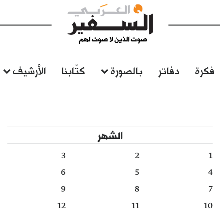
فكرة
دفاتر
بالصورة
كتّابنا
الأرشيف
الشهر
3
2
1
6
5
4
9
8
7
12
11
10