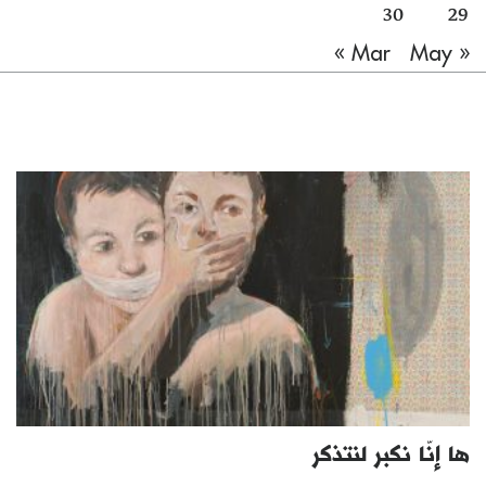
30
29
May »
« Mar
ها إنّا نكبر لنتذكر