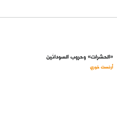
«الحشرات» وحروب السودانَين
أرنست خوري