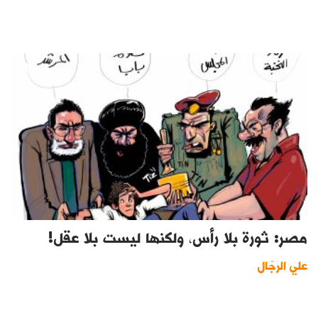
مصر: ثورة بلا رأس، ولكنها ليست بلا عقل!
علي الرجّال