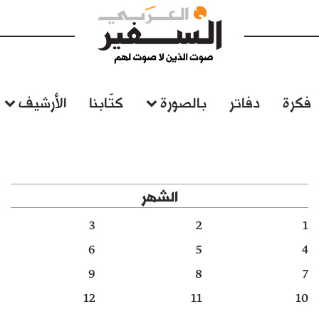
فكرة
دفاتر
بالصورة
كتّابنا
الأرشيف
الشهر
3
2
1
6
5
4
9
8
7
12
11
10